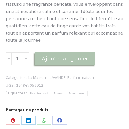
tissusd’une fragrance délicate, vous enveloppant dans
une atmosphère calme et sereine. Idéale pour les
personnes recherchant une sensation de bien-être au
quotidien, cette eau de linge garde vos habits frais
tout en apportant un parfum relaxant qui accompagne
toute la journée.
quantité
Ajouter au panier
﹣
﹢
de
Eau
de
Catégories :
La Maison - LAVANDE
,
Parfum maison
linge
UGS :
124847056012
Lavande
Étiquettes :
Bouchon noir
Mauve
Transparent
Partager ce produit
Partager
Partager
Partager
Partager