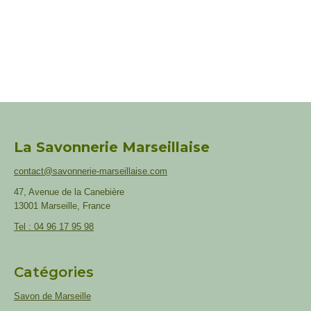
Ajouter au panier
La Savonnerie Marseillaise
contact@savonnerie-marseillaise.com
47, Avenue de la Canebière
13001 Marseille, France
Tel : 04 96 17 95 98
Catégories
Savon de Marseille