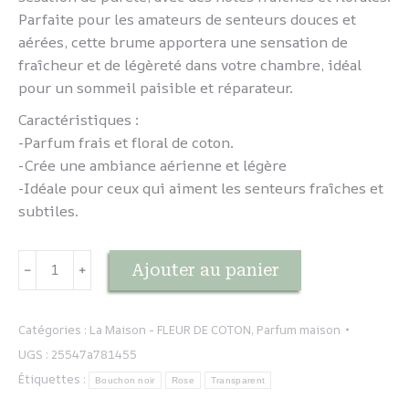
Parfaite pour les amateurs de senteurs douces et
aérées, cette brume apportera une sensation de
fraîcheur et de légèreté dans votre chambre, idéal
pour un sommeil paisible et réparateur.
Caractéristiques :
-Parfum frais et floral de coton.
-Crée une ambiance aérienne et légère
-Idéale pour ceux qui aiment les senteurs fraîches et
subtiles.
quantité
Ajouter au panier
﹣
﹢
de
Brume
d'oreiller
Catégories :
La Maison - FLEUR DE COTON
,
Parfum maison
Fleur
UGS :
25547a781455
de
Étiquettes :
Bouchon noir
Rose
Transparent
coton