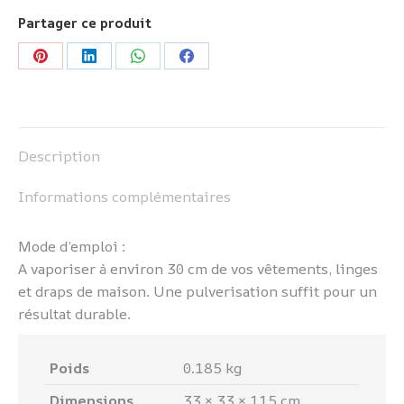
Partager ce produit
Partager
Partager
Partager
Partager
sur
sur
sur
sur
Pinterest
LinkedIn
WhatsApp
Facebook
Description
Informations complémentaires
Mode d’emploi :
A vaporiser à environ 30 cm de vos vêtements, linges
et draps de maison. Une pulverisation suffit pour un
résultat durable.
Poids
0.185 kg
Dimensions
33 × 33 × 115 cm