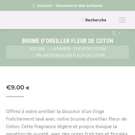
Accueil - Savonnerie Marseillaise
Recherche
Recherche
:
0
BRUME D’OREILLER FLEUR DE COTON
Vous êtes ici :
ACCUEIL
LA MAISON - FLEUR DE COTON
BRUME D’OREILLER FLEUR DE COTON
€
9.00
€
Offrez à votre oreiller la douceur d’un linge
fraîchement lavé avec notre brume d’oreiller Fleur de
Coton. Cette fragrance légère et propre évoque la
sesation de pureté, avec des notes fraîches et florales.