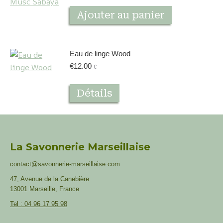
Ajouter au panier
Eau de linge Wood
€
12.00
€
Détails
La Savonnerie Marseillaise
contact@savonnerie-marseillaise.com
47, Avenue de la Canebière
13001 Marseille, France
Tel : 04 96 17 95 98